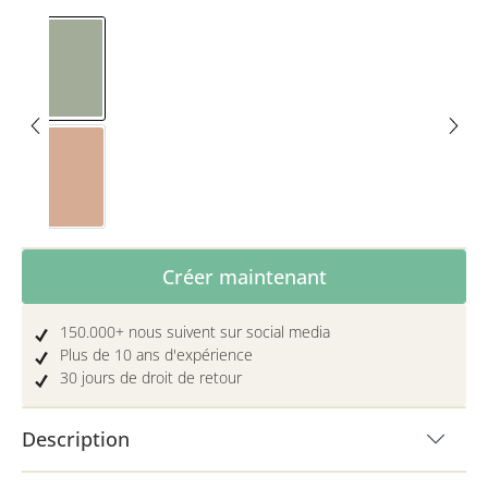
Eucalyptus
Toffee
Quantité de produit : Entrez la quantité 
Créer maintenant
150.000+ nous suivent sur social media
Plus de 10 ans d'expérience
30 jours de droit de retour
Description