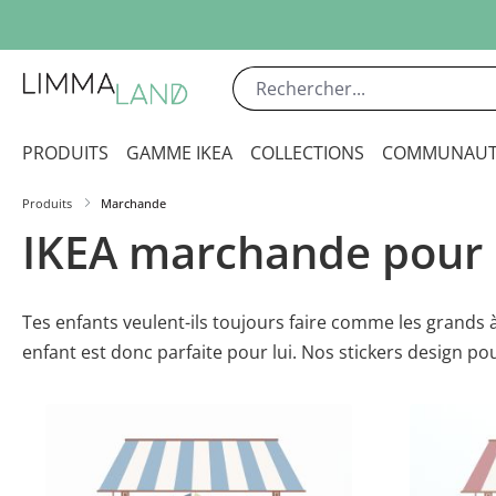
sser au contenu principal
Passer à la recherche
Passer à la navigation principale
PRODUITS
GAMME IKEA
COLLECTIONS
COMMUNAUT
Produits
Marchande
IKEA marchande pour 
Tes enfants veulent-ils toujours faire comme les grands à
enfant est donc parfaite pour lui. Nos stickers design p