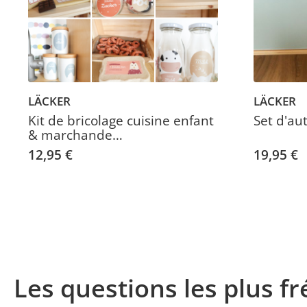
LÄCKER
LÄCKER
Kit de bricolage cuisine enfant
Set d'au
& marchande
(téléchargement PDF)
12,95 €
19,95 €
Les questions les plus 