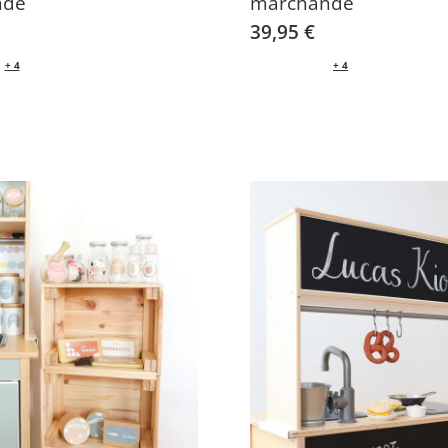
nde
marchande
39,95 €
+ 4
+ 4