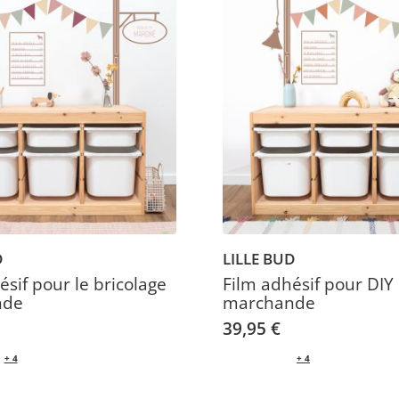
D
LILLE BUD
ésif pour le bricolage
Film adhésif pour DIY
nde
marchande
39,95 €
+ 4
+ 4