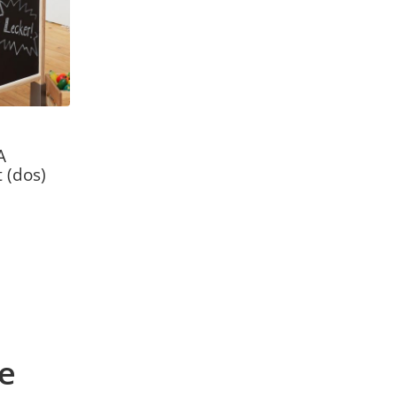
A
 (dos)
de