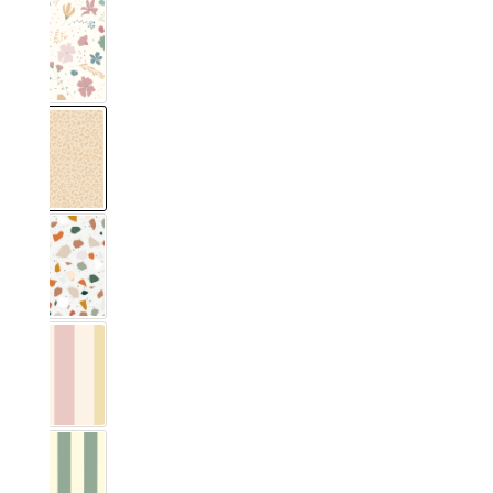
Blumig Rosa & Blau
Leo Échantillon
Terrazzo
Vichy Streifig Coloré