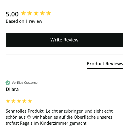
New content loaded
5.00
Based on 1 review
Write Review
Product Reviews
Verified Customer
Dilara
Sehr tolles Produkt. Leicht anzubringen und sieht echt 
schön aus 😊 wir haben es auf die Oberfläche unseres 
trofast Regals im Kinderzimmer gemacht