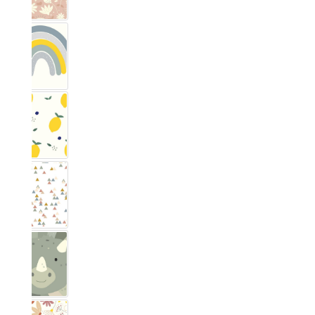
Arc-en-ciel
Citron
Triangle pastel
Dino