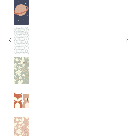
Espace
Graphique
Blumig Eucalyptus
Forêt
Blumig Blush