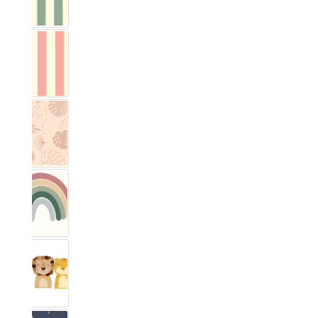
Vichy Streifig Eucalyptus
Vichy Streifig Rose
Monstera
Arc-en-ciel
Safari