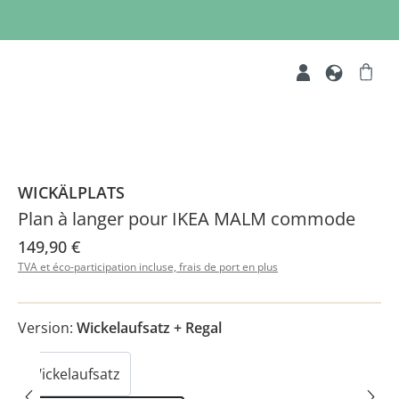
WICKÄLPLATS
Plan à langer pour IKEA MALM commode
149,90 €
TVA et éco-participation incluse, frais de port en plus
Version:
Wickelaufsatz + Regal
Wickelaufsatz