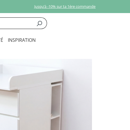
Jusqu’à -10% sur ta 1ère commande
É
INSPIRATION