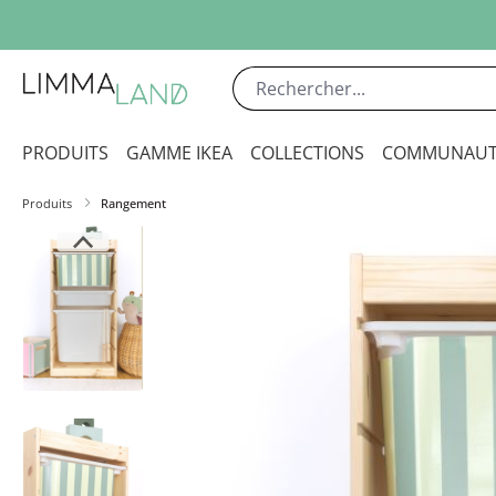
sser au contenu principal
Passer à la recherche
Passer à la navigation principale
PRODUITS
GAMME IKEA
COLLECTIONS
COMMUNAUT
Produits
Rangement