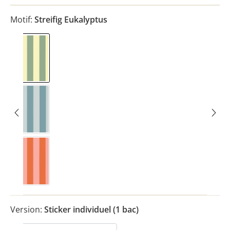
Motif:
Streifig Eukalyptus
Streifig Eukalyptus
Streifig Nordisch Blau
Streifig Rosa
Version:
Sticker individuel (1 bac)