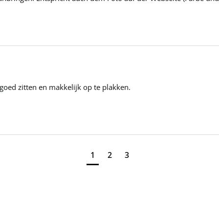
t goed zitten en makkelijk op te plakken.
1
2
3