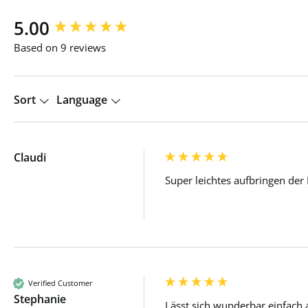
New content loaded
5.00
Based on 9 reviews
Sort
Language
Claudi
Super leichtes aufbringen der
Verified Customer
Stephanie
Lässt sich wunderbar einfach 