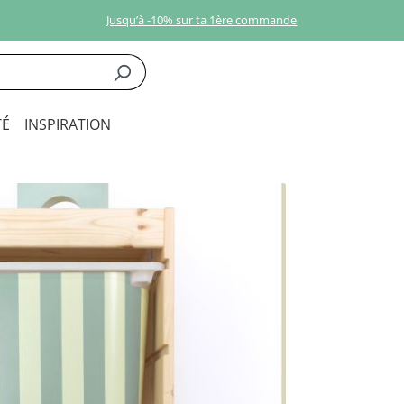
Jusqu’à -10% sur ta 1ère commande
É
INSPIRATION