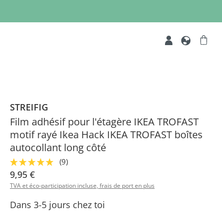
STREIFIG
Film adhésif pour l'étagère IKEA TROFAST
motif rayé Ikea Hack IKEA TROFAST boîtes
autocollant long côté
(9)
9,95 €
TVA et éco-participation incluse, frais de port en plus
Dans 3-5 jours chez toi