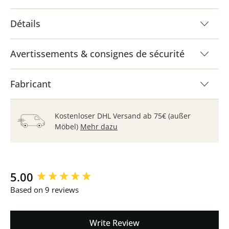
Détails
Avertissements & consignes de sécurité
Fabricant
Kostenloser DHL Versand ab 75€ (außer
Möbel)
Mehr dazu
New content loaded
5.00
Based on 9 reviews
Write Review