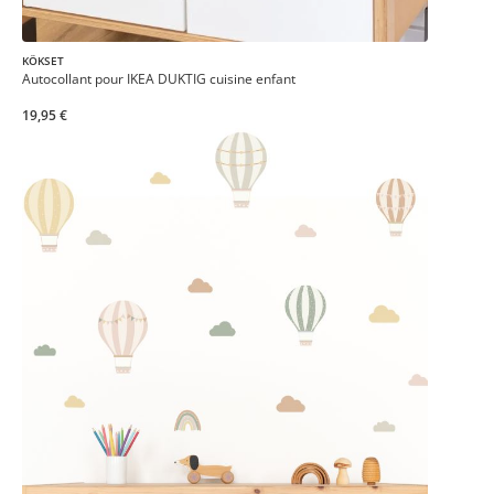
KÖKSET
Autocollant pour IKEA DUKTIG cuisine enfant
19,95 €