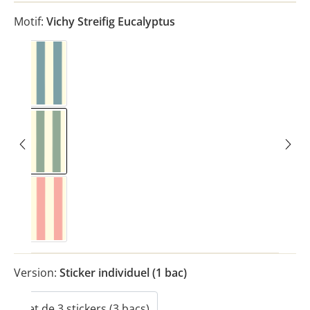
Motif:
Vichy Streifig Eucalyptus
Vichy Streifig Bleu nordique
Vichy Streifig Eucalyptus
Vichy Streifig Rose
Version:
Sticker individuel (1 bac)
Set de 3 stickers (3 bacs)