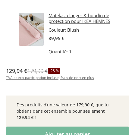
Matelas à langer & boudin de
protection pour IKEA HEMNES
Couleur:
Blush
89,95 €
Quantité: 1
129,94 €
179,90 €
-28 %
TVA et éco-participation incluse, frais de port en plus
Des produits d’une valeur de
179,90 €
, que tu
obtiens dans cet ensemble pour
seulement
129,94 €
!
Quantité de produit : Entrez la quantité 
Ajouter au panier