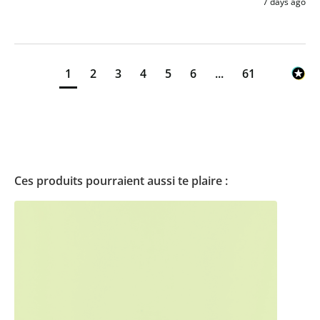
7 days ago
1
2
3
4
5
6
...
61
Ces produits pourraient aussi te plaire :