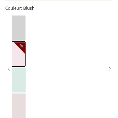
Couleur:
Blush
Soft Grey
Blush
Eukalyptus Light
Pure Beige