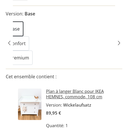
Version:
Base
Base
Confort
Premium
Cet ensemble contient :
Plan à langer Blanc pour IKEA
HEMNES, commode, 108 cm
Version:
Wickelaufsatz
89,95 €
Quantité: 1