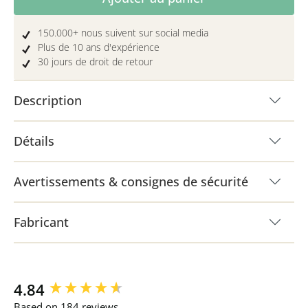
150.000+ nous suivent sur social media
Plus de 10 ans d'expérience
30 jours de droit de retour
Description
Détails
Avertissements & consignes de sécurité
Fabricant
New content loaded
4.84
Based on 184 reviews