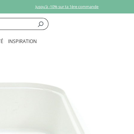
Jusqu’à -10% sur ta 1ère commande
É
INSPIRATION