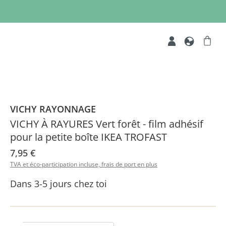
VICHY RAYONNAGE
VICHY À RAYURES Vert forêt - film adhésif
pour la petite boîte IKEA TROFAST
7,95 €
TVA et éco-participation incluse, frais de port en plus
Dans 3-5 jours chez toi