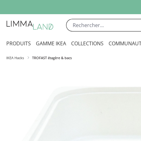
sser au contenu principal
Passer à la recherche
Passer à la navigation principale
PRODUITS
GAMME IKEA
COLLECTIONS
COMMUNAUT
IKEA Hacks
TROFAST étagère & bacs