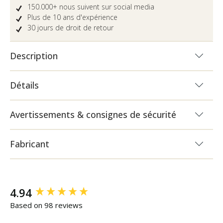
150.000+ nous suivent sur social media
Plus de 10 ans d'expérience
30 jours de droit de retour
Description
Détails
Avertissements & consignes de sécurité
Fabricant
New content loaded
4.94
Based on 98 reviews