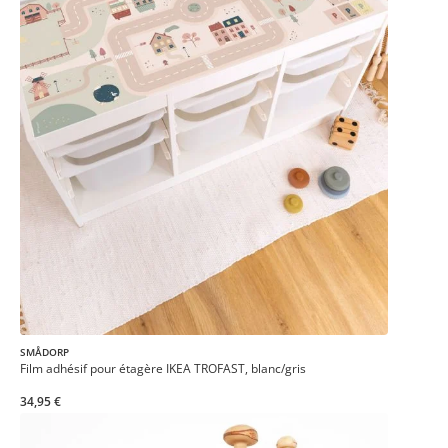
SMÅDORP
Film adhésif pour étagère IKEA TROFAST, blanc/gris
34,95 €