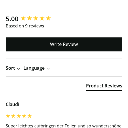
New content loaded
5.00
Based on 9 reviews
Write Review
Sort
Language
Product Reviews
Claudi
Super leichtes aufbringen der Folien und so wunderschöne 