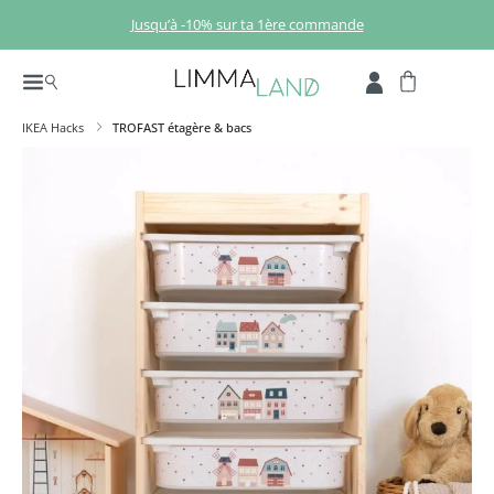
Passer au contenu principal
Jusqu’à -10% sur ta 1ère commande
IKEA Hacks
TROFAST étagère & bacs