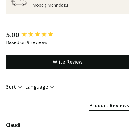
Möbel)
Mehr dazu
New content loaded
5.00
Based on 9 reviews
Write Review
Sort
Language
Product Reviews
Claudi