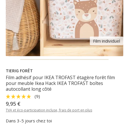
Film individuel
TIERIG FORÊT
Film adhésif pour IKEA TROFAST étagère forêt film
pour meuble Ikea Hack IKEA TROFAST boîtes
autocollant long côté
(9)
9,95 €
TVA et éco-participation incluse, frais de port en plus
Dans 3-5 jours chez toi