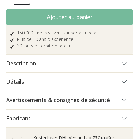
Quantité de produit : Entrez la quantité 
Ajouter au panier
150.000+ nous suivent sur social media
Plus de 10 ans d'expérience
30 jours de droit de retour
Description
Détails
Avertissements & consignes de sécurité
Fabricant
Kostenloser DHL Versand ab 75€ (außer