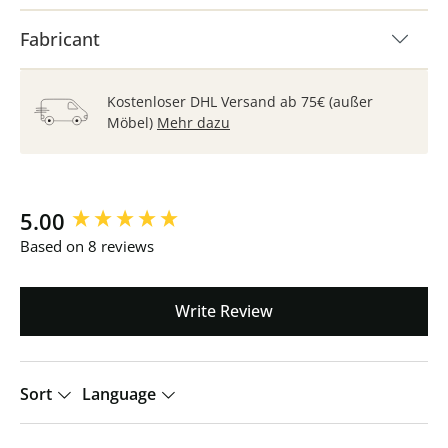
Fabricant
Kostenloser DHL Versand ab 75€ (außer
Möbel)
Mehr dazu
New content loaded
5.00
Based on 8 reviews
Write Review
Sort
Language