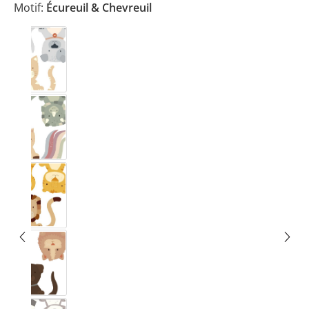
Motif:
Écureuil & Chevreuil
Chien & Chat
Licorne & Dino
Lion & Tigre
Poldi & Motte