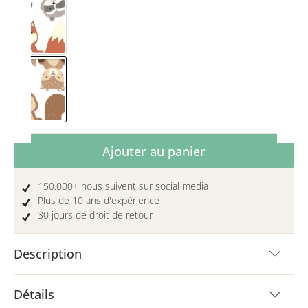
Raton laveur & Renard
Écureuil & Chevreuil
Quantité de produit : Entrez la quantité 
Ajouter au panier
150.000+ nous suivent sur social media
Plus de 10 ans d'expérience
30 jours de droit de retour
Description
Détails