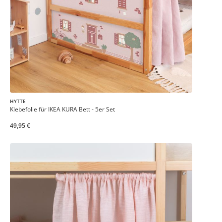
HYTTE
Klebefolie für IKEA KURA Bett - 5er Set
49,95 €