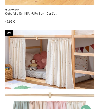
FEUERWEHR
Klebefolie für IKEA KURA Bett - 5er Set
49,95 €
-7%