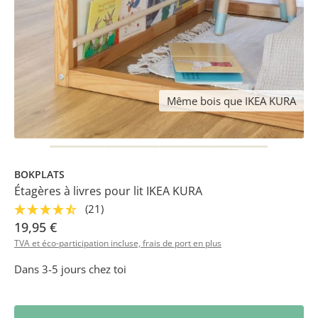
Même bois que IKEA KURA
BOKPLATS
Étagères à livres pour lit IKEA KURA
(21)
19,95 €
TVA et éco-participation incluse, frais de port en plus
Dans 3-5 jours chez toi
Quantité de produit : Entrez la quantité 