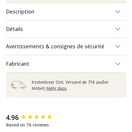
Description
Détails
Avertissements & consignes de sécurité
Fabricant
Kostenloser DHL Versand ab 75€ (außer
Möbel)
Mehr dazu
New content loaded
4.96
Based on 76 reviews