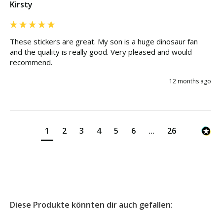
Kirsty
These stickers are great. My son is a huge dinosaur fan 
and the quality is really good. Very pleased and would 
recommend. 
12 months ago
1
2
3
4
5
6
...
26
Diese Produkte könnten dir auch gefallen: