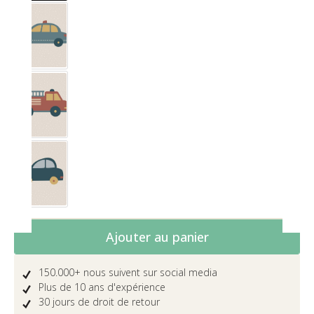
Småstraat Police
Småstraat Pompier
Voiture
Quantité de produit : Entrez la quantité 
Ajouter au panier
150.000+ nous suivent sur social media
Plus de 10 ans d'expérience
30 jours de droit de retour