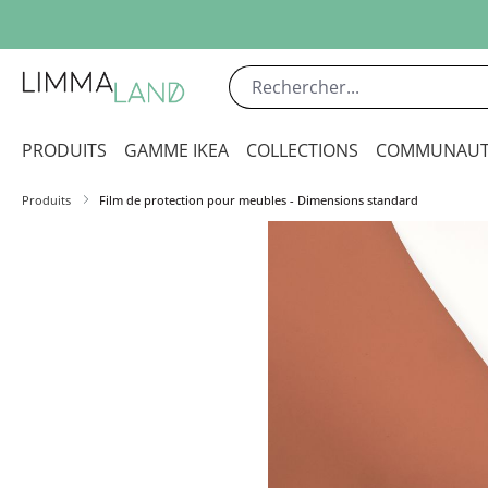
sser au contenu principal
Passer à la recherche
Passer à la navigation principale
PRODUITS
GAMME IKEA
COLLECTIONS
COMMUNAUT
Produits
Film de protection pour meubles - Dimensions standard