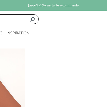
Jusqu’à -10% sur ta 1ère commande
É
INSPIRATION