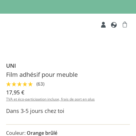
UNI
Film adhésif pour meuble
(63)
17,95 €
TVA et éco-participation incluse, frais de port en plus
Dans 3-5 jours chez toi
Couleur:
Orange brûlé