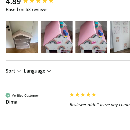
4.89
Based on 63 reviews
Sort
Language
Verified Customer
Dima
Reviewer didn't leave any com