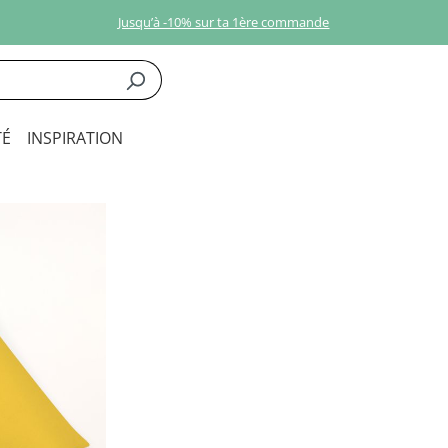
Jusqu’à -10% sur ta 1ère commande
É
INSPIRATION