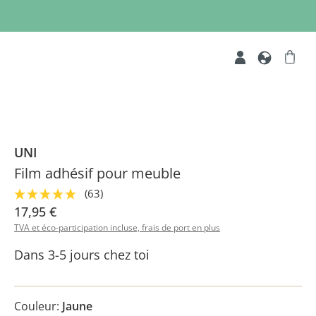
UNI
Film adhésif pour meuble
(63)
17,95 €
TVA et éco-participation incluse, frais de port en plus
Dans 3-5 jours chez toi
Couleur:
Jaune