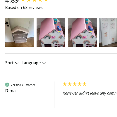
4.89
Based on 63 reviews
Sort
Language
Verified Customer
Dima
Reviewer didn't leave any com