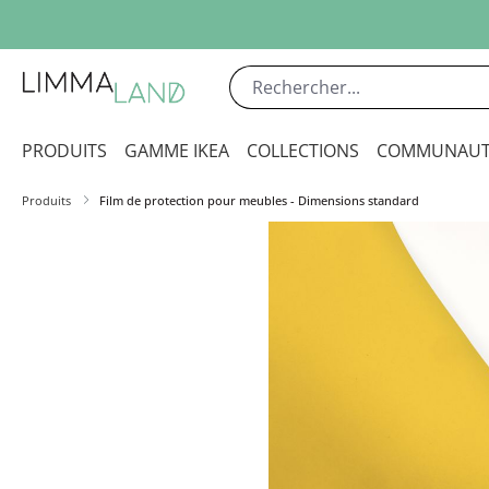
sser au contenu principal
Passer à la recherche
Passer à la navigation principale
PRODUITS
GAMME IKEA
COLLECTIONS
COMMUNAUT
Produits
Film de protection pour meubles - Dimensions standard