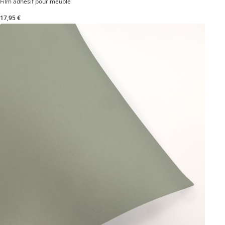
Film adhésif pour meuble
17,95 €