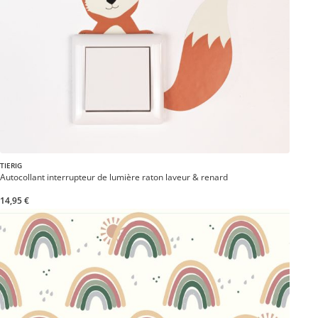
TIERIG
Autocollant interrupteur de lumière raton laveur & renard
14,95 €