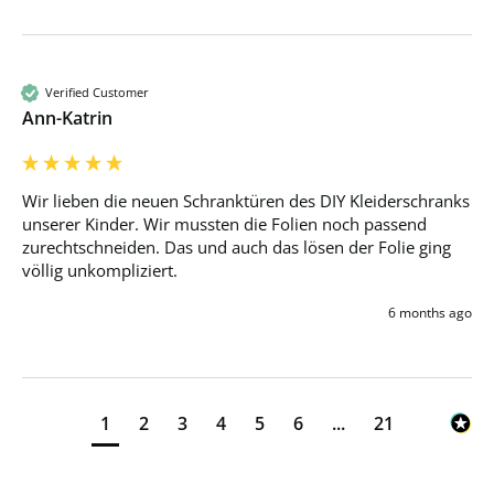
Verified Customer
Ann-Katrin
Wir lieben die neuen Schranktüren des DIY Kleiderschranks 
unserer Kinder. Wir mussten die Folien noch passend 
zurechtschneiden. Das und auch das lösen der Folie ging 
völlig unkompliziert.
6 months ago
1
2
3
4
5
6
...
21