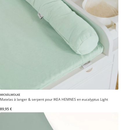
WICKÄLWOLKE
Matelas à langer & serpent pour IKEA HEMNES en eucalyptus Light
89,95 €