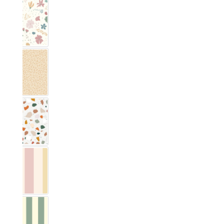
Blumig Rosa & Blau
Leo Échantillon
Terrazzo
Vichy Streifig Coloré