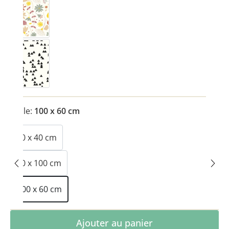
Fleuri
Triangle
Taille:
100 x 60 cm
40 x 40 cm
60 x 100 cm
100 x 60 cm
Quantité de produit : Entrez la quantité 
Ajouter au panier