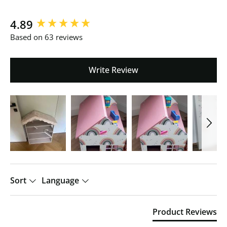
New content loaded
4.89
Based on 63 reviews
Write Review
Sort
Language
Product Reviews