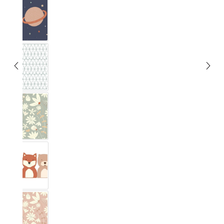
Espace
Graphique
Blumig Eucalyptus
Forêt
Blumig Blush