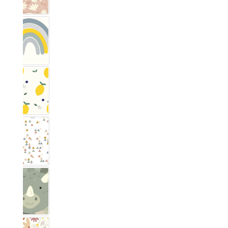
Arc-en-ciel
Citron
Triangle pastel
Dino