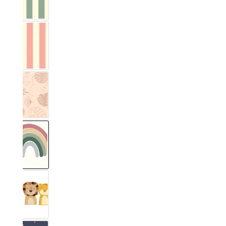
Vichy Streifig Eucalyptus
Vichy Streifig Rose
Monstera
Arc-en-ciel
Safari