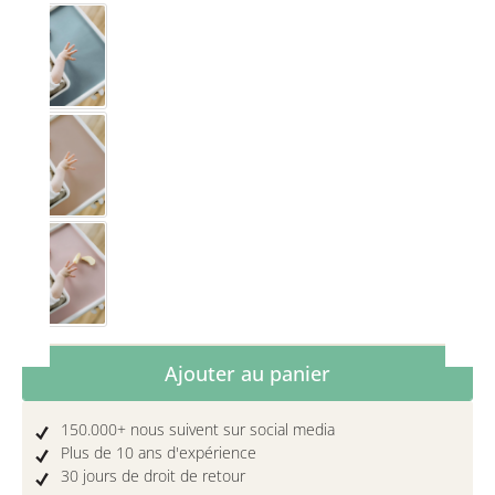
Gris nordique
Toffee
Violet clair
Quantité de produit : Entrez la quantité 
Ajouter au panier
150.000+ nous suivent sur social media
Plus de 10 ans d'expérience
30 jours de droit de retour