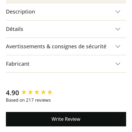
Description
Détails
Avertissements & consignes de sécurité
Fabricant
New content loaded
4.90
Based on 217 reviews
Write Review