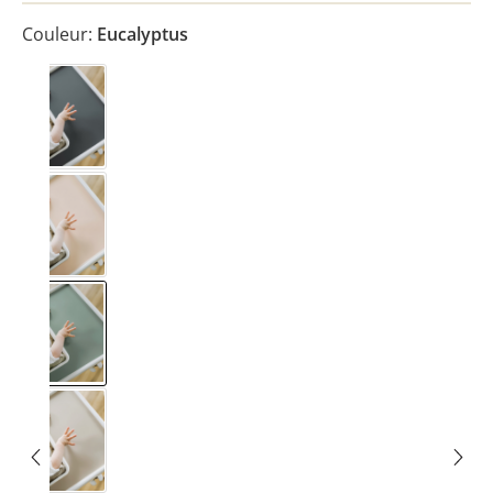
Couleur:
Eucalyptus
Ardoise
Beige crème
Eucalyptus
Gris ciment