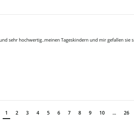
nd sehr hochwertig..meinen Tageskindern und mir gefallen sie s
1
2
3
4
5
6
7
8
9
10
...
26