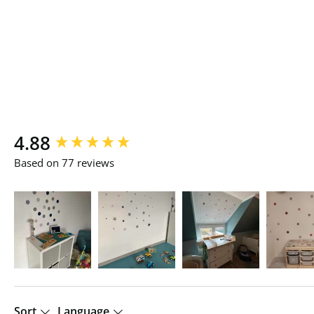
New content loaded
4.88
Based on 77 reviews
Sort
Language