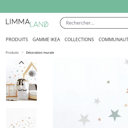
sser au contenu principal
Passer à la recherche
Passer à la navigation principale
PRODUITS
GAMME IKEA
COLLECTIONS
COMMUNAUT
Produits
Décoration murale