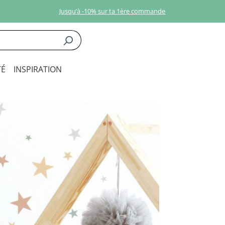
Jusqu’à -10% sur ta 1ère commande
É
INSPIRATION