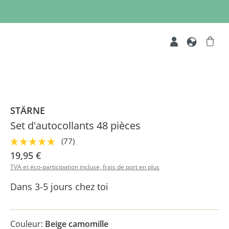
STÄRNE
Set d'autocollants 48 pièces
(77)
19,95 €
TVA et éco-participation incluse, frais de port en plus
Dans 3-5 jours chez toi
Couleur:
Beige camomille