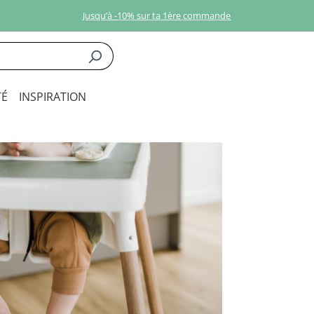
Jusqu’à -10% sur ta 1ère commande
É
INSPIRATION