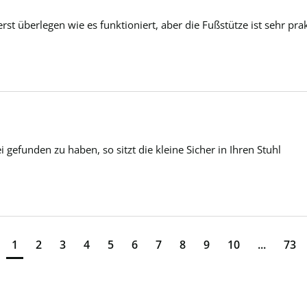
t überlegen wie es funktioniert, aber die Fußstütze ist sehr prak
 gefunden zu haben, so sitzt die kleine Sicher in Ihren Stuhl 
1
2
3
4
5
6
7
8
9
10
...
73