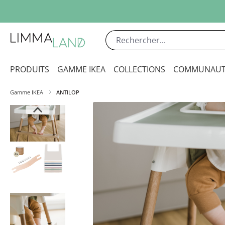
sser au contenu principal
Passer à la recherche
Passer à la navigation principale
PRODUITS
GAMME IKEA
COLLECTIONS
COMMUNAUT
Gamme IKEA
ANTILOP