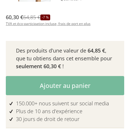
60,30 €
64,85 €
-7 %
TVA et éco-participation incluse, frais de port en plus
Des produits d’une valeur de
64,85 €
,
que tu obtiens dans cet ensemble pour
seulement
60,30 €
!
Quantité de produit : Entrez la quanti
Ajouter au panier
150.000+ nous suivent sur social media
Plus de 10 ans d'expérience
30 jours de droit de retour