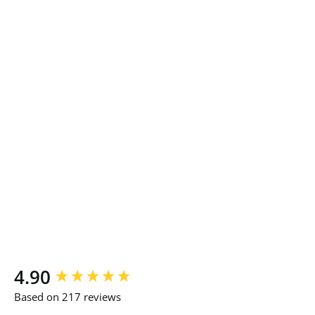
New content loaded
4.90
Based on 217 reviews