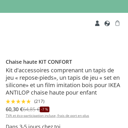
Chaise haute KIT CONFORT
Kit d'accessoires comprenant un tapis de
jeu « repose-pieds», un tapis de jeu « set en
silicone» et un film imitation bois pour IKEA
ANTILOP chaise haute pour enfant
(217)
60,30 €
64,85 €
-7 %
TVA et éco-participation incluse, frais de port en plus
Dans 3-5 jours chez toi