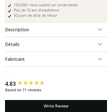
150.000+ nous suivent sur social media
Plus de 10 ans d'expérience
30 jours de droit de retour
Description
Détails
Fabricant
New content loaded
4.83
Based on 71 reviews
Write Review