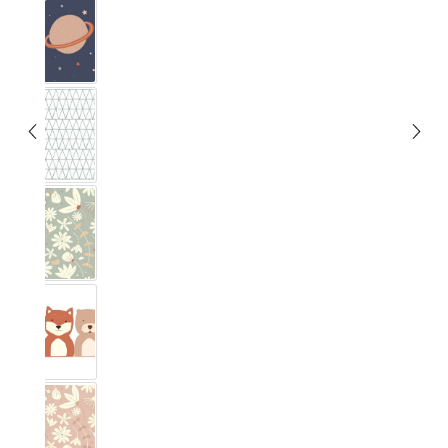
Espace
Graphique
Blumig Eucalyptus
Forêt
Blumig Blush