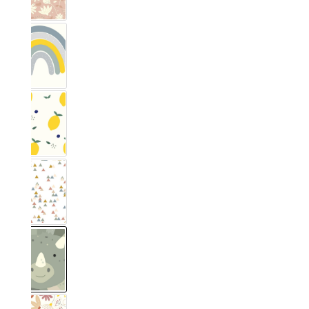
Arc-en-ciel
Citron
Triangle pastel
Dino