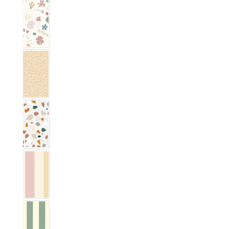
Blumig Rosa & Blau
Leo Échantillon
Terrazzo
Vichy Streifig Coloré