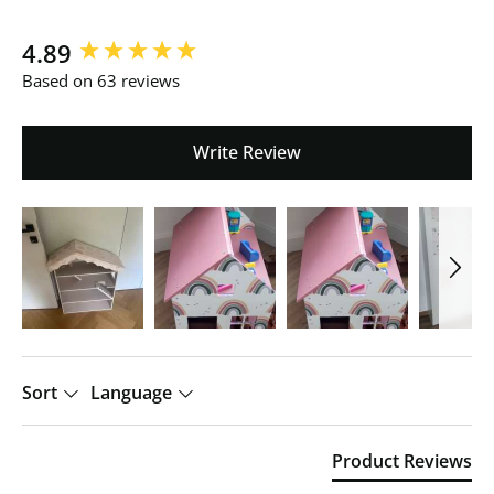
New content loaded
4.89
Based on 63 reviews
Write Review
Sort
Language
Product Reviews