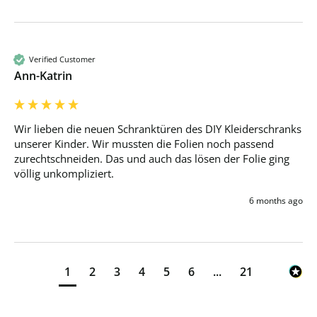
Verified Customer
Ann-Katrin
Wir lieben die neuen Schranktüren des DIY Kleiderschranks 
unserer Kinder. Wir mussten die Folien noch passend 
zurechtschneiden. Das und auch das lösen der Folie ging 
völlig unkompliziert.
6 months ago
1
2
3
4
5
6
...
21