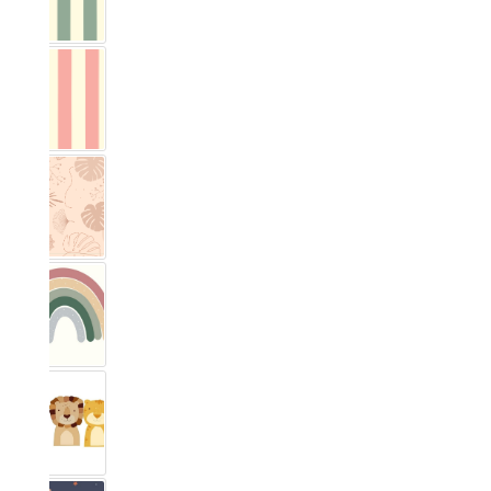
Vichy Streifig Eucalyptus
Vichy Streifig Rose
Monstera
Arc-en-ciel
Safari