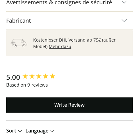
Avertissements & consignes de sécurité
Fabricant
Kostenloser DHL Versand ab 75€ (außer
Möbel)
Mehr dazu
New content loaded
5.00
Based on 9 reviews
Write Review
Sort
Language