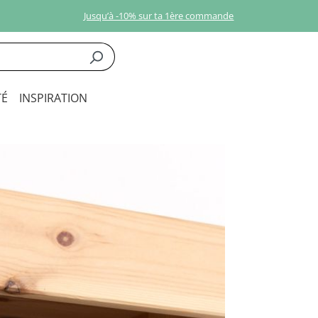
Jusqu’à -10% sur ta 1ère commande
É
INSPIRATION