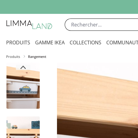
sser au contenu principal
Passer à la recherche
Passer à la navigation principale
PRODUITS
GAMME IKEA
COLLECTIONS
COMMUNAUT
Produits
Rangement