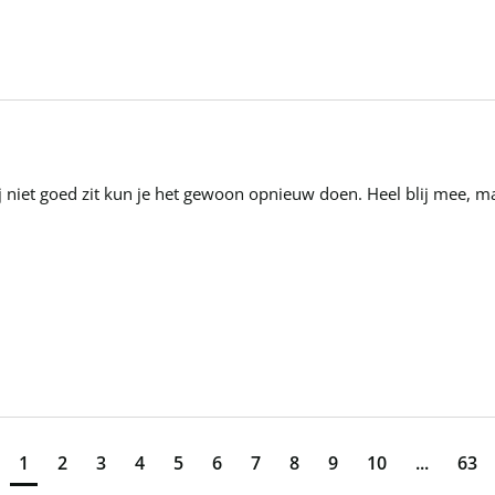
hij niet goed zit kun je het gewoon opnieuw doen. Heel blij mee, 
1
2
3
4
5
6
7
8
9
10
...
63