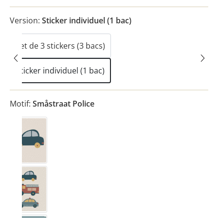
Version:
Sticker individuel (1 bac)
Set de 3 stickers (3 bacs)
(Cette option n'est pas disponible pour le momen
Sticker individuel (1 bac)
Motif:
Småstraat Police
Voiture
Véhicules
(Cette option n'est pas disponible pour le moment.)