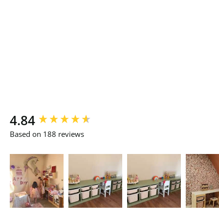
New content loaded
4.84
Based on 188 reviews