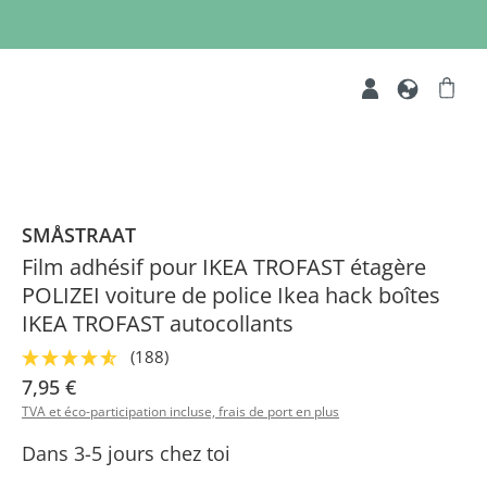
SMÅSTRAAT
Film adhésif pour IKEA TROFAST étagère
POLIZEI voiture de police Ikea hack boîtes
IKEA TROFAST autocollants
(188)
7,95 €
TVA et éco-participation incluse, frais de port en plus
Dans 3-5 jours chez toi