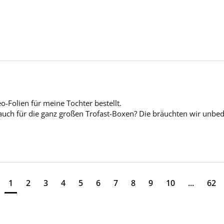
o-Folien für meine Tochter bestellt. 

t auch für die ganz großen Trofast-Boxen? Die bräuchten wir unbe
1
2
3
4
5
6
7
8
9
10
...
62