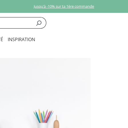
Jusqu’à -10% sur ta 1ère commande
É
INSPIRATION