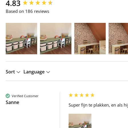
New content loaded
4.83
Based on 186 reviews
Sort
Language
Verified Customer
Sanne
Super fijn te plakken, en als 